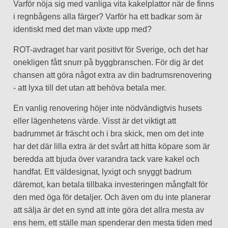
Varför nöja sig med vanliga vita kakelplattor när de finns
i regnbågens alla färger? Varför ha ett badkar som är
identiskt med det man växte upp med?
ROT-avdraget har varit positivt för Sverige, och det har
onekligen fått snurr på byggbranschen. För dig är det
chansen att göra något extra av din badrumsrenovering
- att lyxa till det utan att behöva betala mer.
En vanlig renovering höjer inte nödvändigtvis husets
eller lägenhetens värde. Visst är det viktigt att
badrummet är fräscht och i bra skick, men om det inte
har det där lilla extra är det svårt att hitta köpare som är
beredda att bjuda över varandra tack vare kakel och
handfat. Ett väldesignat, lyxigt och snyggt badrum
däremot, kan betala tillbaka investeringen mångfalt för
den med öga för detaljer. Och även om du inte planerar
att sälja är det en synd att inte göra det allra mesta av
ens hem, ett ställe man spenderar den mesta tiden med