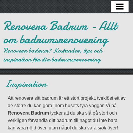
HEM
ATT TÄNKA PÅ
Renovera Badrum - Allt
KOSTNADER
om badrumsrenovering
MATERIAL
Renovera badrum? Kostnader, tips och
INSPIRATION
inspiration för din badrumsrenovering
LEVERANTÖRER
Inspiration
LÄNKAR
KONTAKT
Att renovera sitt badrum är ett stort projekt, tveklöst ett av
de större du kan göra inom husets fyra väggar. Vi på
Renovera Badrum
tycker att du ska slå på stort och
verkligen förvandla ditt badrum till något du inte bara
kan vara nöjd över, utan något du ska vara
stolt
över!